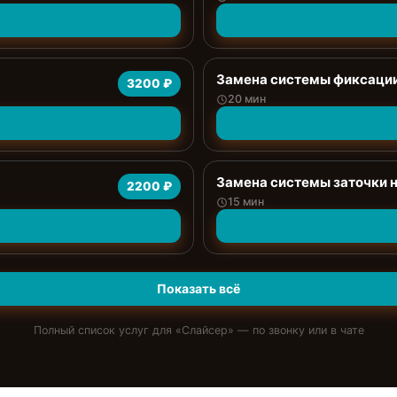
Замена системы фиксаци
3200 ₽
20 мин
Замена системы заточки 
2200 ₽
15 мин
Показать всё
Полный список услуг для «
Слайсер
» — по звонку или в чате