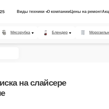
-25
Виды техники
О компании
Цены на ремонт
Ак
Мясорубка
Блендер
Морозильн
иска
на слайсере
ле