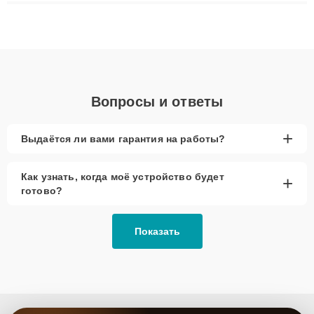
плат до ремонта после залития и восстановления данных.
Благодаря высокой квалификации и ответственному подходу
клиенты получают быстрый, качественный ремонт и понятные
объяснения по результатам диагностики.
Вопросы и ответы
+
Выдаётся ли вами гарантия на работы?
Как узнать, когда моё устройство будет
+
готово?
Показать