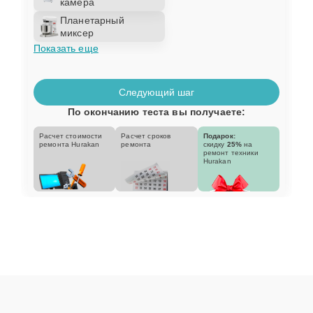
камера
Планетарный
миксер
Показать еще
Следующий шаг
По окончанию теста вы получаете:
Расчет стоимости
Расчет сроков
Подарок:
ремонта Hurakan
ремонта
скидку
25%
на
ремонт техники
Hurakan