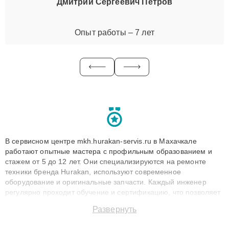
Дмитрий Сергеевич Петров
Опыт работы – 7 лет
В сервисном центре mkh.hurakan-servis.ru в Махачкале
работают опытные мастера с профильным образованием и
стажем от 5 до 12 лет. Они специализируются на ремонте
техники бренда Hurakan, используют современное
оборудование и оригинальные запчасти. Каждый инженер
регулярно проходит обучение и сертификацию, что позволяет
быстро и точноdiagnostikировать поломки и восстанавливать
Развернуть
технику с сохранением гарантии до 3 лет. Наши мастера
решают сложные случаи: от замены матриц и материнских