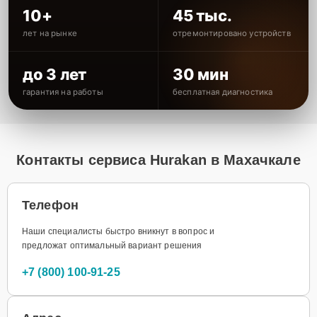
10+
45 тыс.
лет на рынке
отремонтировано устройств
до 3 лет
30 мин
гарантия на работы
бесплатная диагностика
Контакты сервиса Hurakan в Махачкале
Телефон
Наши специалисты быстро вникнут в вопрос и
предложат оптимальный вариант решения
+7 (800) 100-91-25