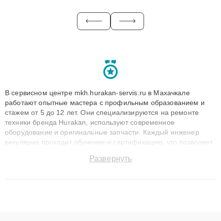
В сервисном центре mkh.hurakan-servis.ru в Махачкале
работают опытные мастера с профильным образованием и
стажем от 5 до 12 лет. Они специализируются на ремонте
техники бренда Hurakan, используют современное
оборудование и оригинальные запчасти. Каждый инженер
регулярно проходит обучение и сертификацию, что позволяет
быстро и точноdiagnostikировать поломки и восстанавливать
Развернуть
технику с сохранением гарантии до 3 лет. Наши мастера
решают сложные случаи: от замены матриц и материнских
плат до ремонта после залития и восстановления данных.
Благодаря высокой квалификации и ответственному подходу
клиенты получают быстрый, качественный ремонт и понятные
объяснения по результатам диагностики.