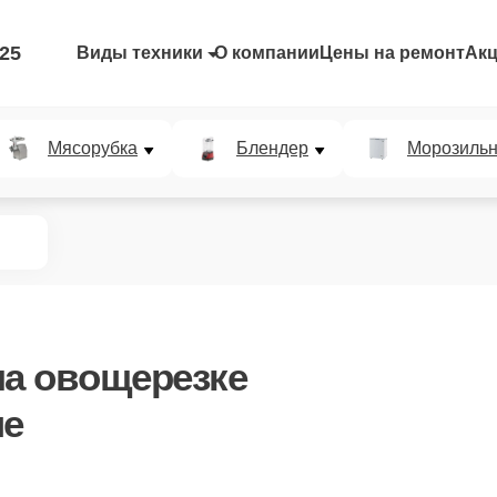
-25
Виды техники
О компании
Цены на ремонт
Ак
Мясорубка
Блендер
Морозильн
а овощерезке
ле