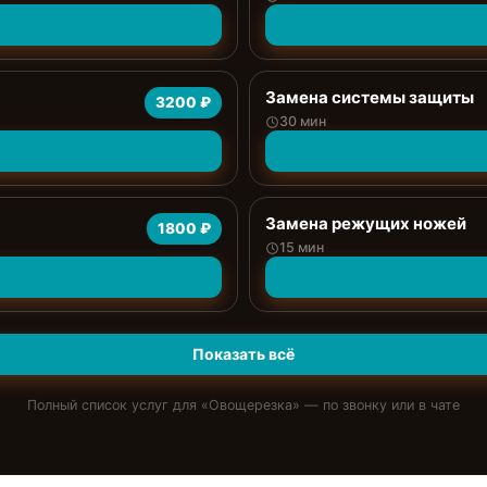
Замена системы защиты
3200 ₽
30 мин
Замена режущих ножей
1800 ₽
15 мин
Показать всё
Полный список услуг для «
Овощерезка
» — по звонку или в чате