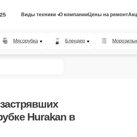
-25
Виды техники
О компании
Цены на ремонт
Ак
Мясорубка
Блендер
Морозильн
 застрявших
убке Hurakan в