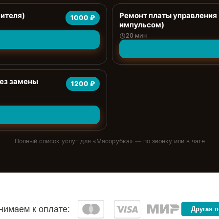
ителя)
Ремонт платы управления 
1000 ₽
импульсом)
20 мин
без замены
1200 ₽
Полный список услуг для «
Мясорубка
» — по звонку или в чате
имаем к оплате:
Другая 