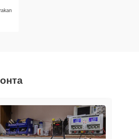
rakan
монта