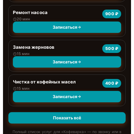
Ремонт насоса
900 ₽
20 мин
Записаться
Замена жерновов
500 ₽
15 мин
Записаться
Чистка от кофейных масел
400 ₽
15 мин
Записаться
Показать всё
Полный список услуг для «
Кофеварка
» — по звонку или в