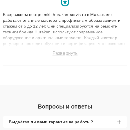
В сервисном центре mkh.hurakan-servis.ru в Махачкале
работают опытные мастера с профильным образованием и
стажем от 5 до 12 лет. Они специализируются на ремонте
техники бренда Hurakan, используют современное
оборудование и оригинальные запчасти. Каждый инженер
регулярно проходит обучение и сертификацию, что позволяет
быстро и точноdiagnostikировать поломки и восстанавливать
Развернуть
технику с сохранением гарантии до 3 лет. Наши мастера
решают сложные случаи: от замены матриц и материнских
плат до ремонта после залития и восстановления данных.
Благодаря высокой квалификации и ответственному подходу
клиенты получают быстрый, качественный ремонт и понятные
объяснения по результатам диагностики.
Вопросы и ответы
+
Выдаётся ли вами гарантия на работы?