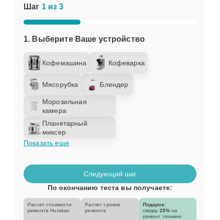
Шаг
1 из 3
1. Выберите Ваше устройство
Кофемашина
Кофеварка
Мясорубка
Блендер
Морозильная
камера
Планетарный
миксер
Показать еще
Следующий шаг
По окончанию теста вы получаете:
Расчет стоимости
Расчет сроков
Подарок:
ремонта Hurakan
ремонта
скидку
25%
на
ремонт техники