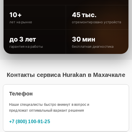
10+
45 тыс.
лет на рынке
отремонтировано устройств
до 3 лет
30 мин
гарантия на работы
бесплатная диагностика
Контакты сервиса Hurakan в Махачкале
Телефон
Наши специалисты быстро вникнут в вопрос и
предложат оптимальный вариант решения
+7 (800) 100-91-25