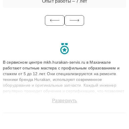
Опыт работы – 7 лет
В сервисном центре mkh.hurakan-servis.ru в Махачкале
работают опытные мастера с профильным образованием и
стажем от 5 до 12 лет. Они специализируются на ремонте
техники бренда Hurakan, используют современное
оборудование и оригинальные запчасти. Каждый инженер
регулярно проходит обучение и сертификацию, что позволяет
быстро и точноdiagnostikировать поломки и восстанавливать
Развернуть
технику с сохранением гарантии до 3 лет. Наши мастера
решают сложные случаи: от замены матриц и материнских
плат до ремонта после залития и восстановления данных.
Благодаря высокой квалификации и ответственному подходу
клиенты получают быстрый, качественный ремонт и понятные