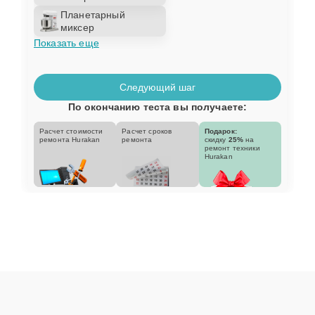
Планетарный
миксер
Показать еще
Следующий шаг
По окончанию теста вы получаете:
Расчет стоимости
Расчет сроков
Подарок:
ремонта Hurakan
ремонта
скидку
25%
на
ремонт техники
Hurakan