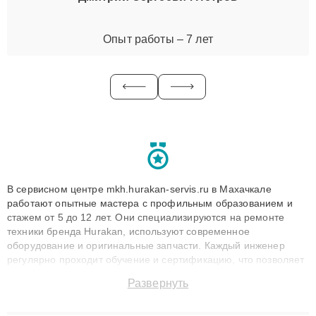
Опыт работы – 7 лет
В сервисном центре mkh.hurakan-servis.ru в Махачкале
работают опытные мастера с профильным образованием и
стажем от 5 до 12 лет. Они специализируются на ремонте
техники бренда Hurakan, используют современное
оборудование и оригинальные запчасти. Каждый инженер
регулярно проходит обучение и сертификацию, что позволяет
быстро и точноdiagnostikировать поломки и восстанавливать
Развернуть
технику с сохранением гарантии до 3 лет. Наши мастера
решают сложные случаи: от замены матриц и материнских
плат до ремонта после залития и восстановления данных.