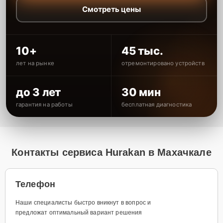
Смотреть цены
10+
45 тыс.
лет на рынке
отремонтировано устройств
до 3 лет
30 мин
гарантия на работы
бесплатная диагностика
Контакты сервиса Hurakan в Махачкале
Телефон
Наши специалисты быстро вникнут в вопрос и
предложат оптимальный вариант решения