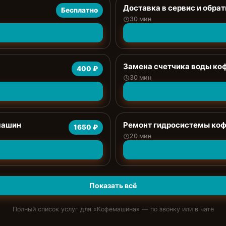
Доставка в сервис и обрат
Бесплатно
30 мин
Замена счетчика воды к
400 ₽
30 мин
машин
Ремонт гидросистемы ко
1650 ₽
20 мин
Показать всё
Полный список услуг для «
Кофемашина
» — по звонку или в чате