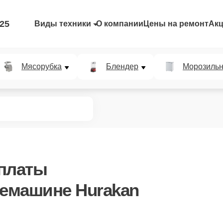
-25
Виды техники
О компании
Цены на ремонт
Ак
Мясорубка
Блендер
Морозильн
 платы
емашине Hurakan