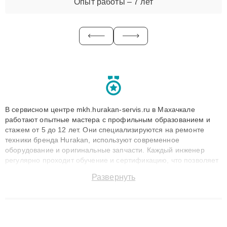
Опыт работы – 7 лет
В сервисном центре mkh.hurakan-servis.ru в Махачкале
работают опытные мастера с профильным образованием и
стажем от 5 до 12 лет. Они специализируются на ремонте
техники бренда Hurakan, используют современное
оборудование и оригинальные запчасти. Каждый инженер
регулярно проходит обучение и сертификацию, что позволяет
быстро и точноdiagnostikировать поломки и восстанавливать
Развернуть
технику с сохранением гарантии до 3 лет. Наши мастера
решают сложные случаи: от замены матриц и материнских
плат до ремонта после залития и восстановления данных.
Благодаря высокой квалификации и ответственному подходу
клиенты получают быстрый, качественный ремонт и понятные