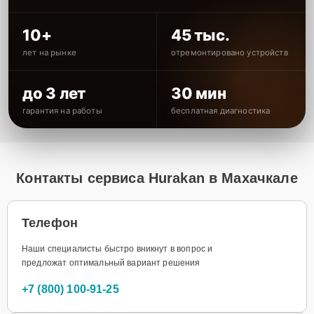
10+
45 тыс.
лет на рынке
отремонтировано устройств
до 3 лет
30 мин
гарантия на работы
бесплатная диагностика
Контакты сервиса Hurakan в Махачкале
Телефон
Наши специалисты быстро вникнут в вопрос и
предложат оптимальный вариант решения
+7 (800) 100-91-25