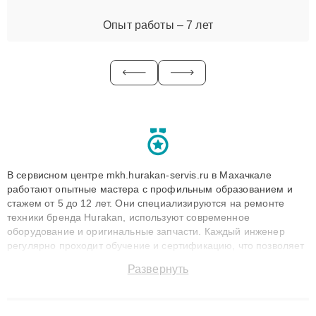
Опыт работы – 7 лет
В сервисном центре mkh.hurakan-servis.ru в Махачкале
работают опытные мастера с профильным образованием и
стажем от 5 до 12 лет. Они специализируются на ремонте
техники бренда Hurakan, используют современное
оборудование и оригинальные запчасти. Каждый инженер
регулярно проходит обучение и сертификацию, что позволяет
быстро и точноdiagnostikировать поломки и восстанавливать
Развернуть
технику с сохранением гарантии до 3 лет. Наши мастера
решают сложные случаи: от замены матриц и материнских
плат до ремонта после залития и восстановления данных.
Благодаря высокой квалификации и ответственному подходу