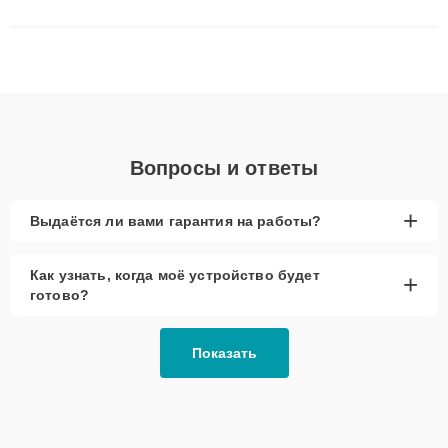
решают сложные случаи: от замены матриц и материнских
плат до ремонта после залития и восстановления данных.
Благодаря высокой квалификации и ответственному подходу
клиенты получают быстрый, качественный ремонт и понятные
объяснения по результатам диагностики.
Вопросы и ответы
+
Выдаётся ли вами гарантия на работы?
Как узнать, когда моё устройство будет
+
готово?
Показать