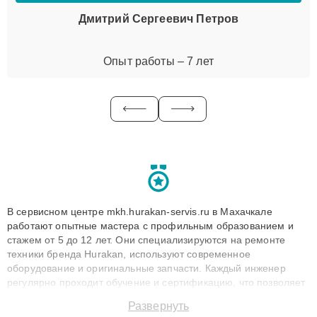
Дмитрий Сергеевич Петров
Опыт работы – 7 лет
В сервисном центре mkh.hurakan-servis.ru в Махачкале
работают опытные мастера с профильным образованием и
стажем от 5 до 12 лет. Они специализируются на ремонте
техники бренда Hurakan, используют современное
оборудование и оригинальные запчасти. Каждый инженер
регулярно проходит обучение и сертификацию, что позволяет
быстро и точноdiagnostikировать поломки и восстанавливать
Развернуть
технику с сохранением гарантии до 3 лет. Наши мастера