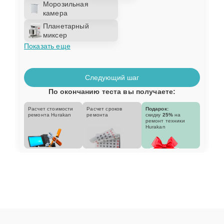
Морозильная
камера
Планетарный
миксер
Показать еще
Следующий шаг
По окончанию теста вы получаете:
Расчет стоимости
Расчет сроков
Подарок:
ремонта Hurakan
ремонта
скидку
25%
на
ремонт техники
Hurakan