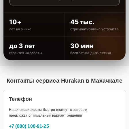
10+
45 тыс.
лет на рынке
отремонтировано устройств
до 3 лет
30 мин
гарантия на работы
бесплатная диагностика
Контакты сервиса Hurakan в Махачкале
Телефон
Наши специалисты быстро вникнут в вопрос и
предложат оптимальный вариант решения
+7 (800) 100-91-25