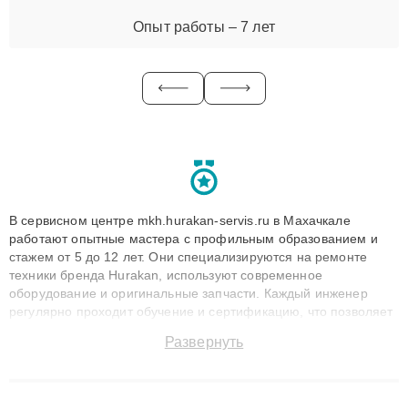
Опыт работы – 7 лет
В сервисном центре mkh.hurakan-servis.ru в Махачкале
работают опытные мастера с профильным образованием и
стажем от 5 до 12 лет. Они специализируются на ремонте
техники бренда Hurakan, используют современное
оборудование и оригинальные запчасти. Каждый инженер
регулярно проходит обучение и сертификацию, что позволяет
быстро и точноdiagnostikировать поломки и восстанавливать
Развернуть
технику с сохранением гарантии до 3 лет. Наши мастера
решают сложные случаи: от замены матриц и материнских
плат до ремонта после залития и восстановления данных.
Благодаря высокой квалификации и ответственному подходу